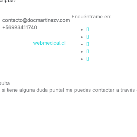
uilpué?
Encuéntrame en:
contacto@docmartinezv.com
+56983411740
esarrollado por
webmedical.cl
ulta
 si tiene alguna duda puntal me puedes contactar a travé