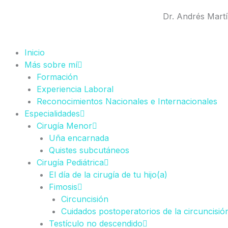
Ir
Dr. Andrés Mart
al
contenido
Inicio
Más sobre mí
Formación
Experiencia Laboral
Reconocimientos Nacionales e Internacionales
Especialidades
Cirugía Menor
Uña encarnada
Quistes subcutáneos
Cirugía Pediátrica
El día de la cirugía de tu hijo(a)
Fimosis
Circuncisión
Cuidados postoperatorios de la circuncisió
Testículo no descendido