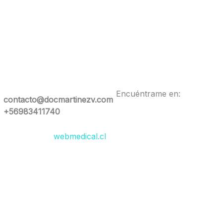
Encuéntrame en:
contacto@docmartinezv.com
+56983411740
esarrollado por
webmedical.cl