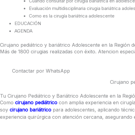
Cuando consultar por cirugía bariátrica en adolesc
Evaluación multidisciplinaria cirugia bariátrica adol
Como es la cirugía bariátrica adolescente
EDUCACIÓN
AGENDA
Cirujano pediátrico y bariátrico Adolescente en la Región d
Más de 1800 cirugias realizadas con éxito. Atencion especi
Agendar Consulta
Contactar por WhatsApp
Cirujano p
Tu Cirujano Pediátrico y Bariátrico Adolescente en la Regi
Como
cirujano pediátrico
con amplia experiencia en cirugía
soy
cirujano bariátrico
para adolescentes, aplicando técnic
experiencia quirúrgica con atención cercana, asegurando 
Ver Disponibilidad de Atención