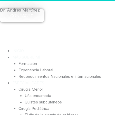
Ir
al
Dr. Andrés Martínez
contenido
CONTACTO
INICIO
MÁS SOBRE MÍ
Formación
Experiencia Laboral
Reconocimientos Nacionales e Internacionales
ESPECIALIDADES
Cirugía Menor
Uña encarnada
Quistes subcutáneos
Cirugía Pediátrica
El día de la cirugía de tu hijo(a)