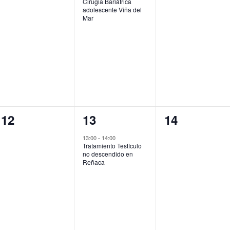
Cirugia Bariátrica
adolescente Viña del
Mar
0
1
0
12
13
14
eventos,
evento,
eventos,
13:00
-
14:00
Tratamiento Testículo
no descendido en
Reñaca