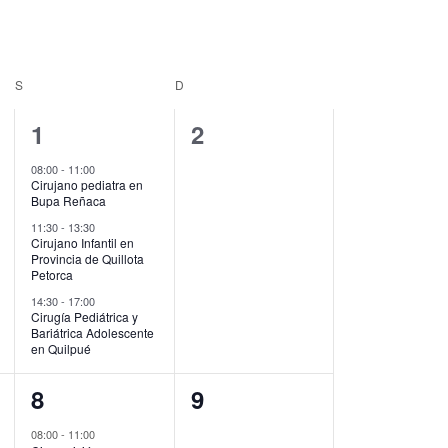
Evento
S
D
3
0
1
2
eventos,
eventos,
08:00
-
11:00
Cirujano pediatra en
Bupa Reñaca
11:30
-
13:30
Cirujano Infantil en
Provincia de Quillota
Petorca
14:30
-
17:00
Cirugía Pediátrica y
Bariátrica Adolescente
en Quilpué
3
0
8
9
eventos,
eventos,
08:00
-
11:00