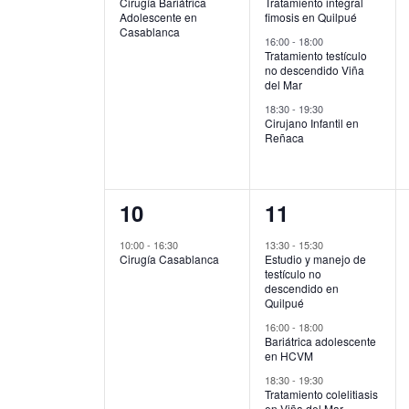
Cirugía Bariátrica
Tratamiento integral
Adolescente en
fimosis en Quilpué
Casablanca
16:00
-
18:00
Tratamiento testículo
no descendido Viña
del Mar
18:30
-
19:30
Cirujano Infantil en
Reñaca
1
3
10
11
evento,
eventos,
10:00
-
16:30
13:30
-
15:30
Cirugía Casablanca
Estudio y manejo de
testículo no
descendido en
Quilpué
16:00
-
18:00
Bariátrica adolescente
en HCVM
18:30
-
19:30
Tratamiento colelitiasis
en Viña del Mar