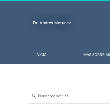
Ir
al
contenido
Dr. Andrés Martínez
INICIO
MÁS SOBRE MÍ
LUNES
MARTES
Eventos
Navegación
Introduce
de
la
búsqueda
palabra
y