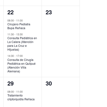
3
0
22
23
eventos,
eventos,
08:00
-
11:00
Cirujano Pediatra
Bupa Reñaca
11:30
-
13:30
Consulta Pediátrica en
La Calera (Atención
para La Cruz e
Hijuelas)
14:30
-
17:00
Consulta de Cirugía
Pediátrica en Quilpué
(Atención Villa
Alemana)
1
0
29
30
evento,
eventos,
08:00
-
11:00
Tratamiento
criptorquidia Reñaca