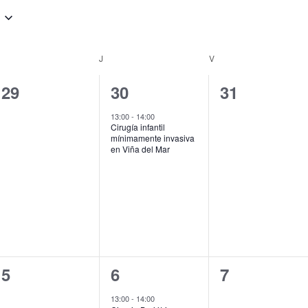
J
V
0
1
0
29
30
31
eventos,
evento,
eventos,
13:00
-
14:00
Cirugía infantil
mínimamente invasiva
en Viña del Mar
0
1
0
5
6
7
eventos,
evento,
eventos,
13:00
-
14:00