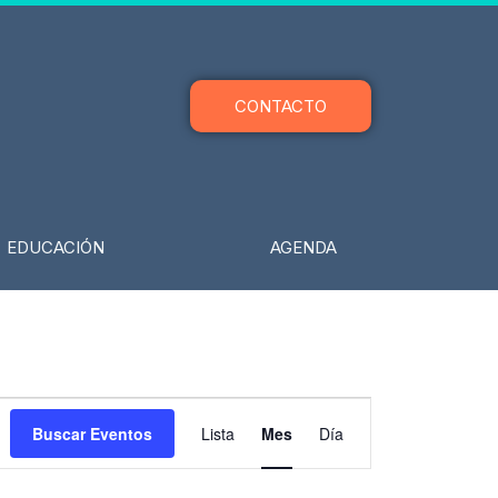
CONTACTO
EDUCACIÓN
AGENDA
SÁBADO
DOMINGO
Navegación
Buscar Eventos
Lista
Mes
Día
de
vistas
de