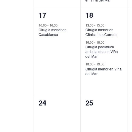
1
3
17
18
evento,
eventos,
10:00
-
16:30
13:30
-
15:30
Cirugía menor en
Cirugía menor en
Casablanca
Clínica Los Carrera
16:00
-
18:00
Cirugía pediátrica
ambulatoria en Viña
del Mar
18:30
-
19:30
Cirugia menor en Viña
del Mar
0
0
24
25
eventos,
eventos,