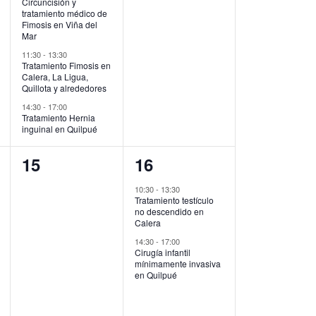
Circuncisión y
tratamiento médico de
Fimosis en Viña del
Mar
11:30
-
13:30
Tratamiento Fimosis en
Calera, La Ligua,
Quillota y alrededores
14:30
-
17:00
Tratamiento Hernia
inguinal en Quilpué
0
2
15
16
eventos,
eventos,
10:30
-
13:30
Tratamiento testículo
no descendido en
Calera
14:30
-
17:00
Cirugía infantil
mínimamente invasiva
en Quilpué