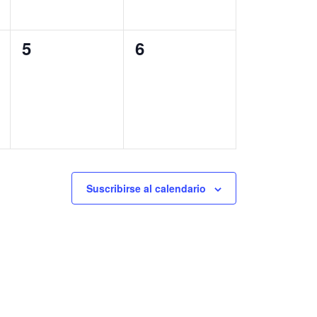
0
0
5
6
eventos,
eventos,
Suscribirse al calendario