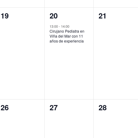
0
1
0
19
20
21
eventos,
evento,
eventos,
13:00
-
14:00
Cirujano Pediatra en
Viña del Mar con 11
años de experiencia
0
0
0
26
27
28
eventos,
eventos,
eventos,