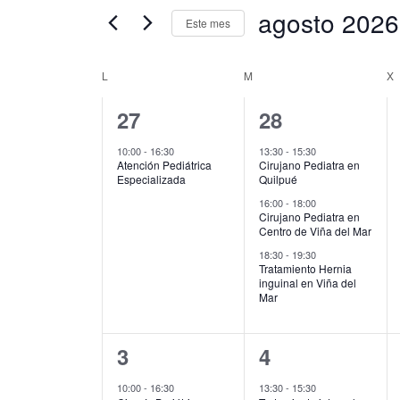
clave.
agosto 2026
vistas
Este mes
Busca
de
Eventos
Selecciona
Eventos
para
la
L
M
X
Calendario
la
fecha.
de
palabra
1
3
27
28
Eventos
clave.
evento,
eventos,
10:00
-
16:30
13:30
-
15:30
Atención Pediátrica
Cirujano Pediatra en
Especializada
Quilpué
16:00
-
18:00
Cirujano Pediatra en
Centro de Viña del Mar
18:30
-
19:30
Tratamiento Hernia
inguinal en Viña del
Mar
1
3
3
4
evento,
eventos,
10:00
-
16:30
13:30
-
15:30