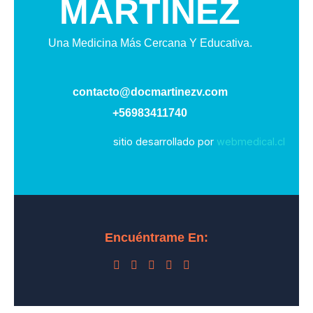
MARTINEZ
Una Medicina Más Cercana Y Educativa.
contacto@docmartinezv.com
+56983411740
sitio desarrollado por
webmedical.cl
Encuéntrame En: