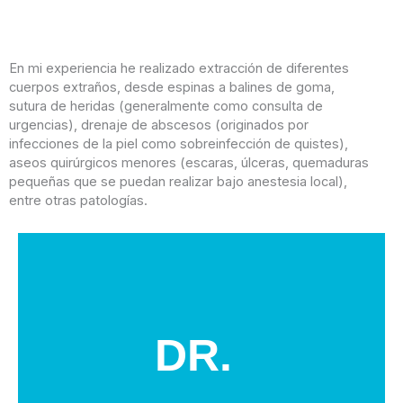
En mi experiencia he realizado extracción de diferentes
cuerpos extraños, desde espinas a balines de goma,
sutura de heridas (generalmente como consulta de
urgencias), drenaje de abscesos (originados por
infecciones de la piel como sobreinfección de quistes),
aseos quirúrgicos menores (escaras, úlceras, quemaduras
pequeñas que se puedan realizar bajo anestesia local),
entre otras patologías.
DR.