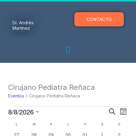
Ir
al
contenido
CONTACTO
Dr. Andrés
Martínez
LUNES
MARTES
MIÉRCOLES
JUEVES
VIERNES
SÁBADO
DOMING
Eventos
Cirujano Pediatra Reñaca
Eventos
Cirujano Pediatra Reñaca
8/8/2026
Navegación
Naveg
Buscar
Mes
de
de
Selecciona
búsqueda
vistas
Calendario
L
M
X
J
V
S
D
la
y
de
de
fecha.
0
1
0
1
0
1
0
27
28
29
30
31
1
2
vistas
Event