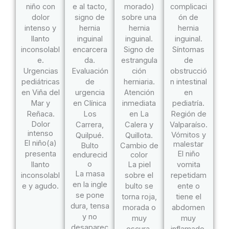
Dolor
intenso
Vómitos y
El niño(a)
malestar
Bulto
Cambio de
presenta
El niño
endurecid
color
o
llanto
La piel
vomita
La masa
inconsolabl
sobre el
repetidam
en la ingle
e y agudo.
bulto se
ente o
se pone
torna roja,
tiene el
dura, tensa
morada o
abdomen
y no
muy
muy
desaparec