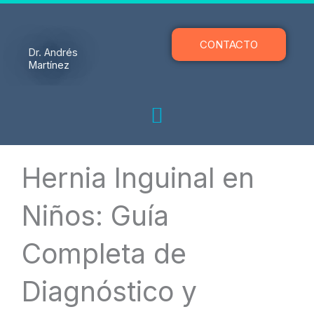
Ir
al
contenido
CONTACTO
Dr. Andrés
Martínez
Hernia Inguinal en
Niños: Guía
Completa de
Diagnóstico y