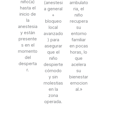
niño(a)
(anestesi
ambulato
hasta el
a general
ria, el
inicio de
+
niño
la
bloqueo
recupera
anestesia
local
su
y están
avanzado
entorno
presente
) para
familiar
s en el
asegurar
en pocas
momento
que el
horas, lo
del
niño
que
desperta
despierte
acelera
r.
cómodo
su
y sin
bienestar
molestias
emocion
en la
al.»
zona
operada.