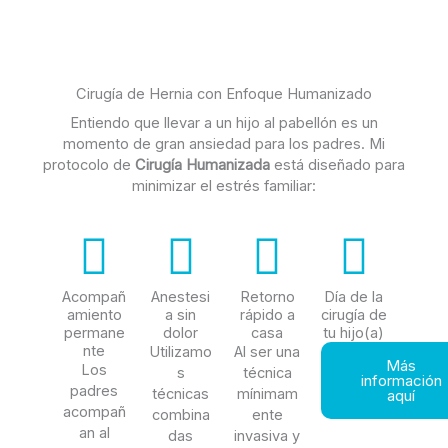
Cirugía de Hernia con Enfoque Humanizado
Entiendo que llevar a un hijo al pabellón es un
momento de gran ansiedad para los padres. Mi
protocolo de
Cirugía Humanizada
está diseñado para
minimizar el estrés familiar:
Acompañ
Anestesi
Retorno
Día de la
amiento
a sin
rápido a
cirugía de
permane
dolor
casa
tu hijo(a)
nte
Utilizamo
Al ser una
Más
Los
s
técnica
información
padres
técnicas
mínimam
aquí
acompañ
combina
ente
an al
das
invasiva y