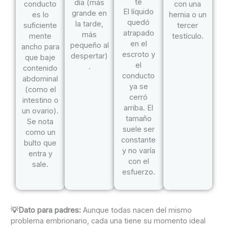
te
día (más
conducto
con una
El líquido
grande en
es lo
hernia o un
quedó
la tarde,
suficiente
tercer
atrapado
más
mente
testículo.
en el
pequeño al
ancho para
escroto y
despertar)
que baje
el
.
contenido
conducto
abdominal
ya se
(como el
cerró
intestino o
arriba. El
un ovario).
tamaño
Se nota
suele ser
como un
constante
bulto que
y no varía
entra y
con el
sale.
esfuerzo.
💡Dato para padres:
Aunque todas nacen del mismo
problema embrionario, cada una tiene su momento ideal