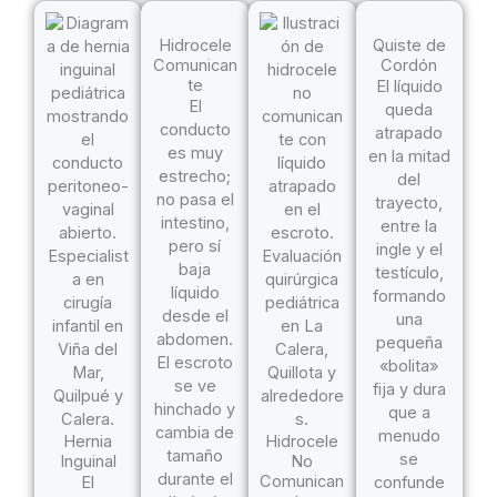
Hidrocele
Quiste de
Comunican
Cordón
te
El líquido
El
queda
conducto
atrapado
es muy
en la mitad
estrecho;
del
no pasa el
trayecto,
intestino,
entre la
pero sí
ingle y el
baja
testículo,
líquido
formando
desde el
una
abdomen.
pequeña
El escroto
«bolita»
se ve
fija y dura
hinchado y
que a
cambia de
menudo
Hernia
Hidrocele
tamaño
se
Inguinal
No
durante el
Comunican
El
confunde