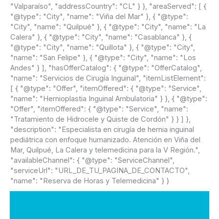
"Valparaíso", "addressCountry": "CL" } }, "areaServed": [ {
"@type": "City", "name": "Viña del Mar" }, { "@type":
"City", "name": "Quilpué" }, { "@type": "City", "name": "La
Calera" }, { "@type": "City", "name": "Casablanca" }, {
"@type": "City", "name": "Quillota" }, { "@type": "City",
"name": "San Felipe" }, { "@type": "City", "name": "Los
Andes" } ], "hasOfferCatalog": { "@type": "OfferCatalog",
"name": "Servicios de Cirugía Inguinal", "itemListElement":
[ { "@type": "Offer", "itemOffered": { "@type": "Service",
"name": "Hernioplastia Inguinal Ambulatoria" } }, { "@type":
"Offer", "itemOffered": { "@type": "Service", "name":
"Tratamiento de Hidrocele y Quiste de Cordón" } } ] },
"description": "Especialista en cirugía de hernia inguinal
pediátrica con enfoque humanizado. Atención en Viña del
Mar, Quilpué, La Calera y telemedicina para la V Región.",
"availableChannel": { "@type": "ServiceChannel",
"serviceUrl": "URL_DE_TU_PAGINA_DE_CONTACTO",
"name": "Reserva de Horas y Telemedicina" } }