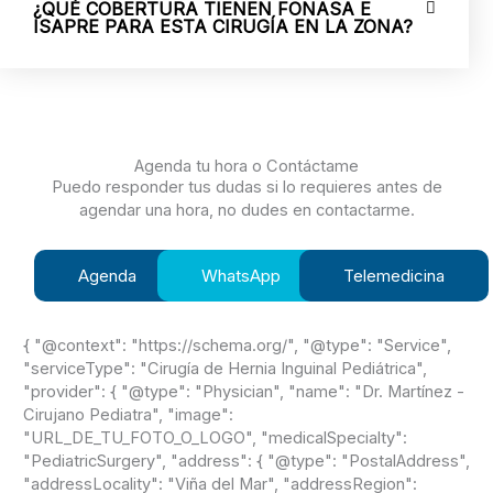
¿QUÉ COBERTURA TIENEN FONASA E
ISAPRE PARA ESTA CIRUGÍA EN LA ZONA?
Agenda tu hora o Contáctame
Puedo responder tus dudas si lo requieres antes de
agendar una hora, no dudes en contactarme.
Agenda
WhatsApp
Telemedicina
{ "@context": "https://schema.org/", "@type": "Service",
"serviceType": "Cirugía de Hernia Inguinal Pediátrica",
"provider": { "@type": "Physician", "name": "Dr. Martínez -
Cirujano Pediatra", "image":
"URL_DE_TU_FOTO_O_LOGO", "medicalSpecialty":
"PediatricSurgery", "address": { "@type": "PostalAddress",
"addressLocality": "Viña del Mar", "addressRegion":