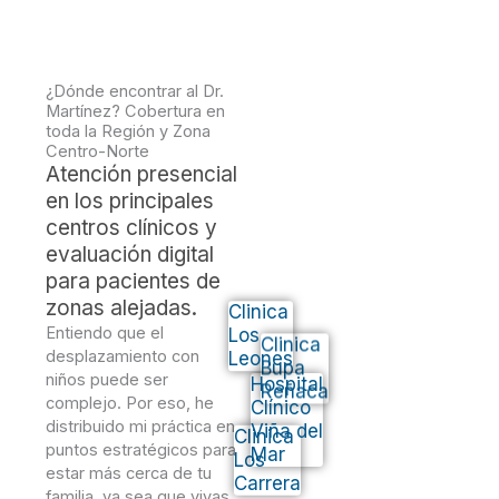
¿Dónde encontrar al Dr.
Martínez? Cobertura en
toda la Región y Zona
Centro-Norte
Atención presencial
en los principales
centros clínicos y
evaluación digital
para pacientes de
zonas alejadas.
Clinica
Entiendo que el
Los
Clinica
desplazamiento con
Leones
Bupa
niños puede ser
Hospital
Reñaca
complejo. Por eso, he
Clínico
distribuido mi práctica en
Viña del
Clinica
puntos estratégicos para
Mar
Los
estar más cerca de tu
Carrera
familia, ya sea que vivas