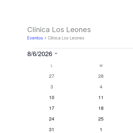
LUNES
MARTES
Clínica Los Leones
Eventos
Eventos
Clínica Los Leones
8/6/2026
Selecciona
L
M
Calendario
la
de
0
0
27
28
fecha.
Eventos
eventos
eventos
0
0
3
4
eventos
eventos
0
0
10
11
eventos
eventos
0
0
17
18
eventos
eventos
0
0
24
25
eventos
eventos
0
0
31
1