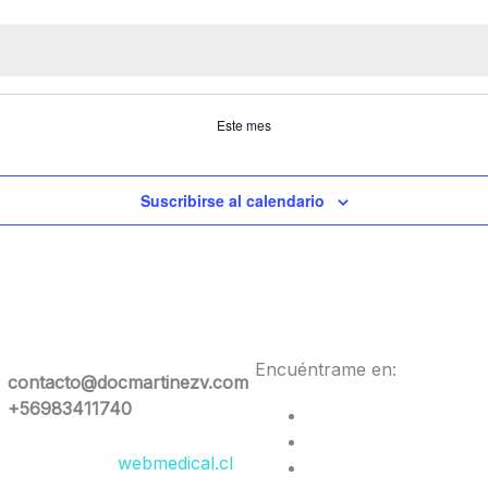
eventos
eventos
eventos
Este mes
Suscribirse al calendario
Encuéntrame en:
contacto@docmartinezv.com
+56983411740
esarrollado por
webmedical.cl