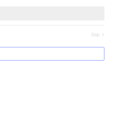
eventos
eventos
Sep