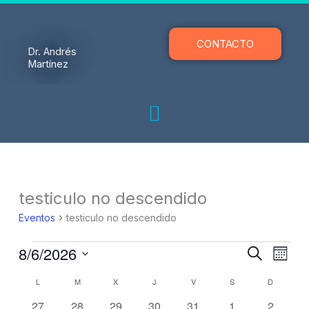
Ir
al
contenido
CONTACTO
Dr. Andrés
Martínez
LUNES
MARTES
MIÉRCOLES
JUEVES
VIERNES
SÁBADO
DOMING
Eventos
testiculo no descendido
Eventos
testiculo no descendido
8/6/2026
Navegación
Naveg
Buscar
Mes
de
de
Selecciona
búsqueda
vistas
Calendario
L
M
X
J
V
S
D
la
y
de
de
fecha.
0
0
0
0
0
1
0
27
28
29
30
31
1
2
vistas
Event