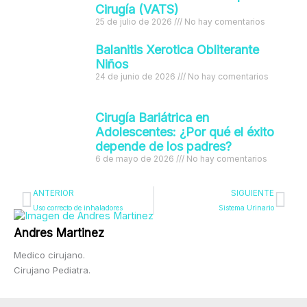
Cirugía (VATS)
25 de julio de 2026
No hay comentarios
Balanitis Xerotica Obliterante
Niños
24 de junio de 2026
No hay comentarios
Cirugía Bariátrica en
Adolescentes: ¿Por qué el éxito
depende de los padres?
6 de mayo de 2026
No hay comentarios
Ant
Sig
ANTERIOR
SIGUIENTE
Uso correcto de inhaladores
Sistema Urinario
Andres Martinez
Medico cirujano.
Cirujano Pediatra.