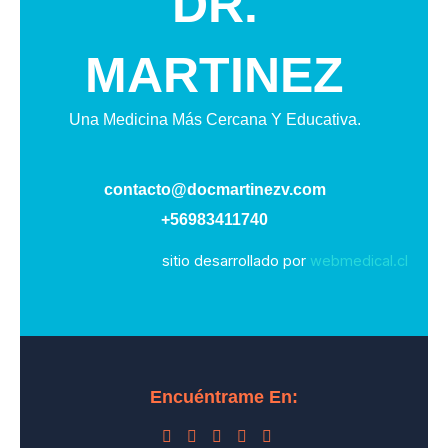
DR.
MARTINEZ
Una Medicina Más Cercana Y Educativa.
contacto@docmartinezv.com
+56983411740
sitio desarrollado por
webmedical.cl
Encuéntrame En: