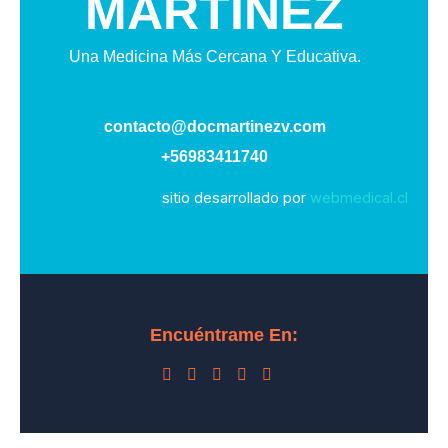
MARTINEZ
Una Medicina Más Cercana Y Educativa.
contacto@docmartinezv.com
+56983411740
sitio desarrollado por
webmedical.cl
Encuéntrame En: