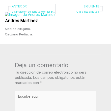
Ant
Sig
ANTERIOR
SIGUIENTE
Estimulación del lenguaje en los primeros años de vida
Otitis media aguda
Andres Martinez
Medico cirujano.
Cirujano Pediatra.
Deja un comentario
Tu dirección de correo electrónico no será
publicada.
Los campos obligatorios están
marcados con
*
Escribe
aquí...