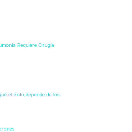
umonía Requiere Cirugía
qué el éxito depende de los
Siguiente
arones