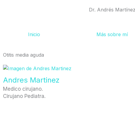
Ir
Dr. Andrés Martíne
al
contenido
Inicio
Más sobre mí
Otitis media aguda
Andres Martinez
Medico cirujano.
Cirujano Pediatra.