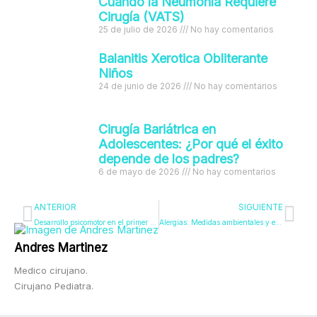
Cuando la Neumonía Requiere
Cirugía (VATS)
25 de julio de 2026
No hay comentarios
Balanitis Xerotica Obliterante
Niños
24 de junio de 2026
No hay comentarios
Cirugía Bariátrica en
Adolescentes: ¿Por qué el éxito
depende de los padres?
6 de mayo de 2026
No hay comentarios
Ant
Sig
ANTERIOR
SIGUIENTE
Desarrollo psicomotor en el primer año.
Alergias: Medidas ambientales y estilo de vida.
Andres Martinez
Medico cirujano.
Cirujano Pediatra.