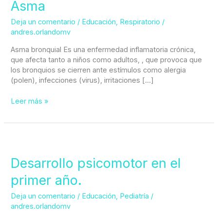
Asma
Deja un comentario
/
Educación
,
Respiratorio
/
andres.orlandomv
Asma bronquial Es una enfermedad inflamatoria crónica,
que afecta tanto a niños como adultos, , que provoca que
los bronquios se cierren ante estímulos como alergia
(polen), infecciones (virus), irritaciones […]
Leer más »
Desarrollo
psicomotor
en
Desarrollo psicomotor en el
el
primer año.
primer
año.
Deja un comentario
/
Educación
,
Pediatría
/
andres.orlandomv