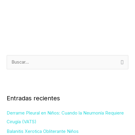
B
u
s
c
Entradas recientes
a
r
Derrame Pleural en Niños: Cuando la Neumonía Requiere
p
Cirugía (VATS)
o
Balanitis Xerotica Obliterante Niños
r