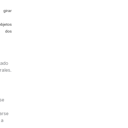
girar
jetos
 dos
tado
rales.
se
arse
 a