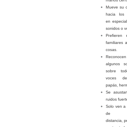
Mueve su 
hacia los 
en especial
sonidos o 
Prefieren r
familiares 
cosas.
Reconocen
algunos so
sobre tod
voces d
papás, her
Se asusta
ruidos fuert
Solo ven a
de
distancia, p