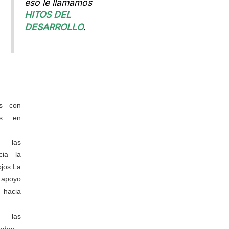
eso le llamamos
HITOS DEL
DESARROLLO
.
os con
os en
n las
ia la
jos.
La
 apoyo
hacia
n las
adas.