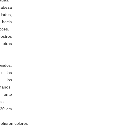
cabeza
lados,
 hacia
voces.
ostros
a otras
nidos,
o las
e los
manos.
n ante
es.
 20 cm
refieren colores