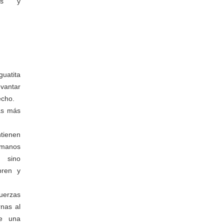
dos y
guatita
antar
echo.
as más
tienen
anos
 sino
bren y
erzas
rnas al
re una