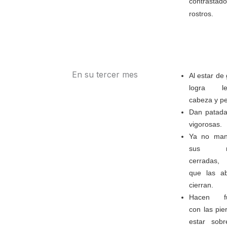
contrasta
rostros.
En su tercer mes
Al estar de 
logra lev
cabeza y p
Dan patad
vigorosas.
Ya no man
sus m
cerradas,
que las a
cierran.
Hacen fu
con las pie
estar sob