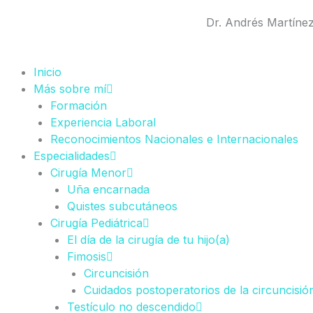
Ir
Dr. Andrés Martíne
al
contenido
Inicio
Más sobre mí
Formación
Experiencia Laboral
Reconocimientos Nacionales e Internacionales
Especialidades
Cirugía Menor
Uña encarnada
Quistes subcutáneos
Cirugía Pediátrica
El día de la cirugía de tu hijo(a)
Fimosis
Circuncisión
Cuidados postoperatorios de la circuncisió
Testículo no descendido