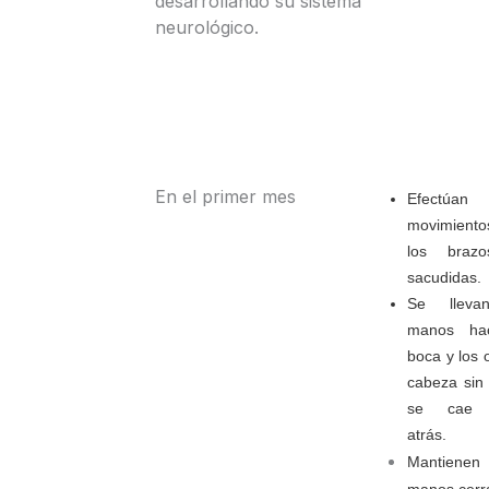
desarrollando su sistema
neurológico.
En el primer mes
Efectúan
movimient
los braz
sacudidas.
Se lleva
manos hac
boca y los o
cabeza sin
se cae 
atrás.
Mantiene
manos cerr