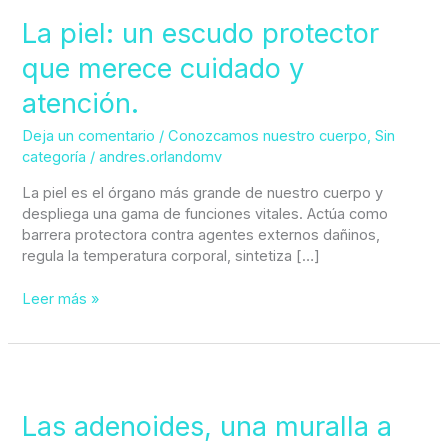
piel:
un
La piel: un escudo protector
escudo
que merece cuidado y
protector
que
atención.
merece
cuidado
Deja un comentario
/
Conozcamos nuestro cuerpo
,
Sin
y
categoría
/
andres.orlandomv
atención.
La piel es el órgano más grande de nuestro cuerpo y
despliega una gama de funciones vitales. Actúa como
barrera protectora contra agentes externos dañinos,
regula la temperatura corporal, sintetiza […]
Leer más »
Las
adenoides,
una
Las adenoides, una muralla a
muralla