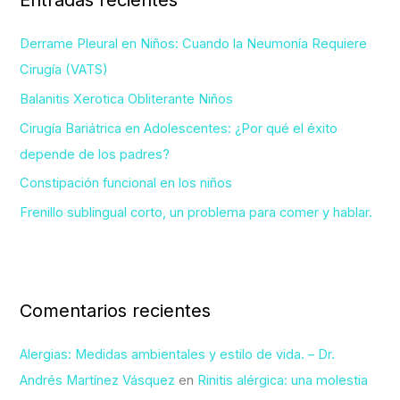
Entradas recientes
a
r
Derrame Pleural en Niños: Cuando la Neumonía Requiere
p
Cirugía (VATS)
o
Balanitis Xerotica Obliterante Niños
r
Cirugía Bariátrica en Adolescentes: ¿Por qué el éxito
:
depende de los padres?
Constipación funcional en los niños
Frenillo sublingual corto, un problema para comer y hablar.
Comentarios recientes
Alergias: Medidas ambientales y estilo de vida. – Dr.
Andrés Martínez Vásquez
en
Rinitis alérgica: una molestia