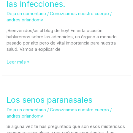
las infecciones.
a
las
Deja un comentario
/
Conozcamos nuestro cuerpo
/
infecciones.
andres.orlandomv
¡Bienvenidos/as al blog de hoy! En esta ocasión,
hablaremos sobre las adenoides, un órgano a menudo
pasado por alto pero de vital importancia para nuestra
salud. Vamos a explicar de
Leer más »
Los
senos
paranasales
Los senos paranasales
Deja un comentario
/
Conozcamos nuestro cuerpo
/
andres.orlandomv
Si alguna vez te has preguntado qué son esos misteriosos
«senos paranasales» y por qué son importantes, ¡has