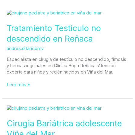
Tratamiento
Testículo
no
Tratamiento Testículo no
descendido
descendido en Reñaca
en
Reñaca
andres.orlandomv
Especialista en cirugía de testículo no descendido, fimosis
y hernias inguinales en Clínica Bupa Reñaca. Atención
experta para niños y recién nacidos en Viña del Mar.
Leer más »
Cirugia
Bariátrica
adolescente
Cirugia Bariátrica adolescente
Viña
Viña del Mar
del