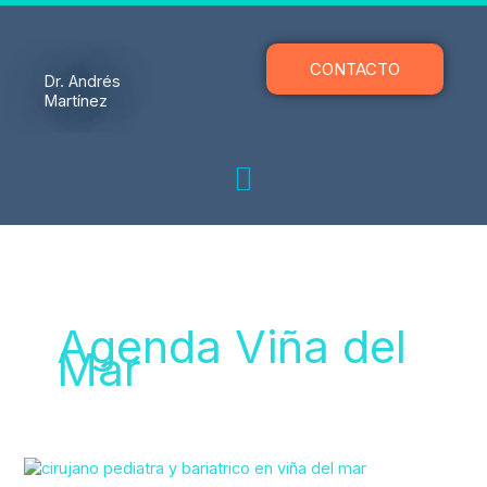
Ir
al
contenido
CONTACTO
Dr. Andrés
Martínez
Agenda Viña del
Mar
Cirujano