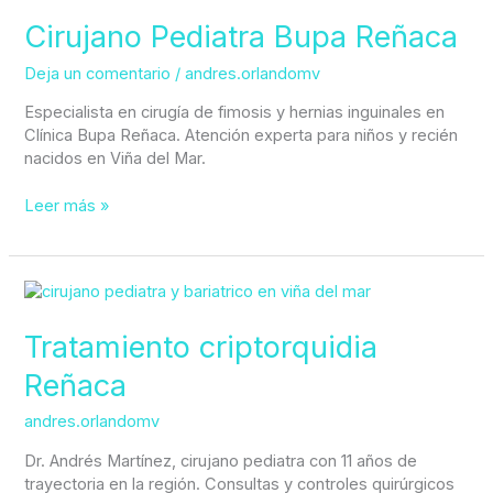
Pediatra
Bupa
Cirujano Pediatra Bupa Reñaca
Reñaca
Deja un comentario
/
andres.orlandomv
Especialista en cirugía de fimosis y hernias inguinales en
Clínica Bupa Reñaca. Atención experta para niños y recién
nacidos en Viña del Mar.
Leer más »
Tratamiento
criptorquidia
Reñaca
Tratamiento criptorquidia
Reñaca
andres.orlandomv
Dr. Andrés Martínez, cirujano pediatra con 11 años de
trayectoria en la región. Consultas y controles quirúrgicos