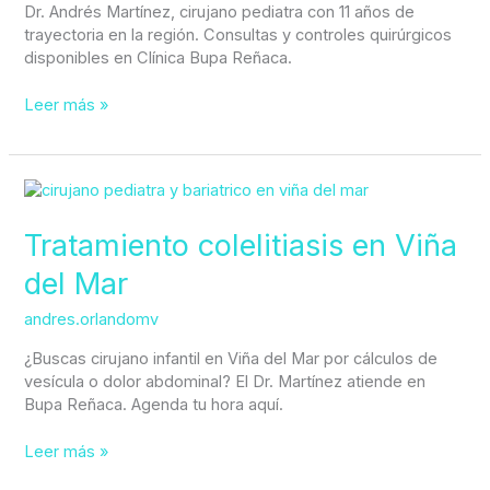
11
Dr. Andrés Martínez, cirujano pediatra con 11 años de
años
trayectoria en la región. Consultas y controles quirúrgicos
de
disponibles en Clínica Bupa Reñaca.
experiencia
Leer más »
Tratamiento
colelitiasis
en
Tratamiento colelitiasis en Viña
Viña
del Mar
del
Mar
andres.orlandomv
¿Buscas cirujano infantil en Viña del Mar por cálculos de
vesícula o dolor abdominal? El Dr. Martínez atiende en
Bupa Reñaca. Agenda tu hora aquí.
Leer más »