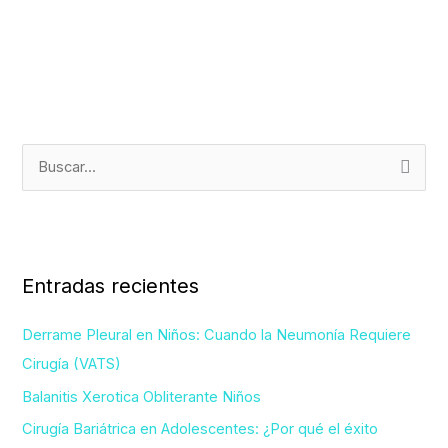
B
u
s
c
Entradas recientes
a
r
Derrame Pleural en Niños: Cuando la Neumonía Requiere
p
Cirugía (VATS)
o
Balanitis Xerotica Obliterante Niños
r
Cirugía Bariátrica en Adolescentes: ¿Por qué el éxito
: