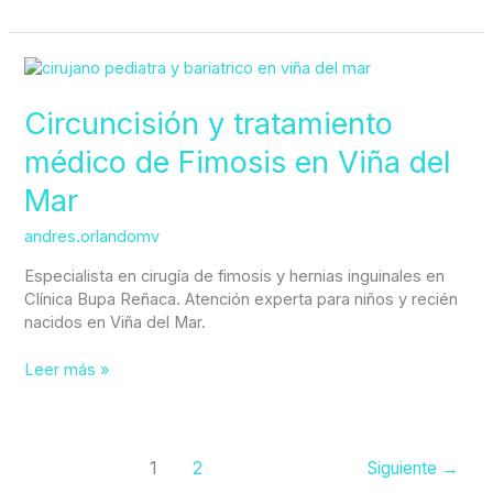
Circuncisión
y
tratamiento
Circuncisión y tratamiento
médico
médico de Fimosis en Viña del
de
Fimosis
Mar
en
Viña
andres.orlandomv
del
Mar
Especialista en cirugía de fimosis y hernias inguinales en
Clínica Bupa Reñaca. Atención experta para niños y recién
nacidos en Viña del Mar.
Leer más »
1
2
Siguiente
→