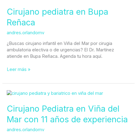
pediatra
en
Cirujano pediatra en Bupa
Bupa
Reñaca
Reñaca
andres.orlandomv
¿Buscas cirujano infantil en Viña del Mar por cirugia
ambulatoria electiva o de urgencias? El Dr. Martínez
atiende en Bupa Reñaca. Agenda tu hora aquí.
Leer más »
Cirujano
Pediatra
en
Cirujano Pediatra en Viña del
Viña
Mar con 11 años de experiencia
del
Mar
andres.orlandomv
con