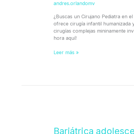
andres.orlandomv
Mar
¿Buscas un Cirujano Pediatra en el 
ofrece cirugía infantil humanizada y
cirugías complejas mininamente inv
hora aquí!
Leer más »
Bariátrica
adolescente
en
Bariátrica adoles