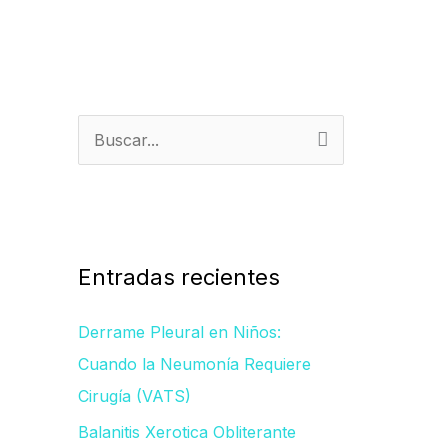
B
u
s
c
a
Entradas recientes
r
Derrame Pleural en Niños:
p
Cuando la Neumonía Requiere
o
Cirugía (VATS)
r
Balanitis Xerotica Obliterante
: