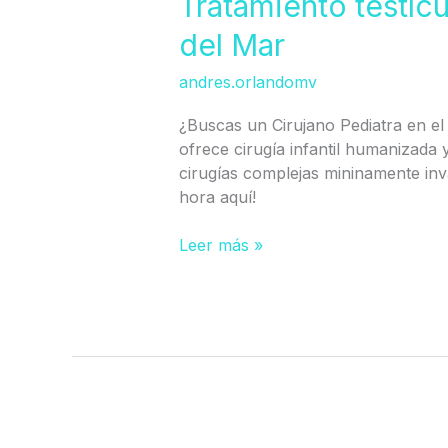
Tratamiento testíc
descendido
del Mar
Viña
del
andres.orlandomv
Mar
¿Buscas un Cirujano Pediatra en el 
ofrece cirugía infantil humanizada y
cirugías complejas mininamente inv
hora aquí!
Leer más »