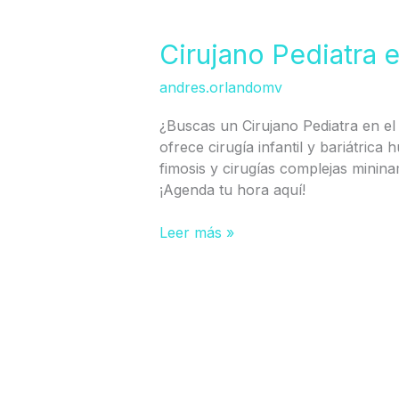
Cirujano
Pediatra
en
Cirujano Pediatra 
Centro
andres.orlandomv
de
Viña
¿Buscas un Cirujano Pediatra en el 
del
ofrece cirugía infantil y bariátrica
Mar
fimosis y cirugías complejas minin
¡Agenda tu hora aquí!
Leer más »