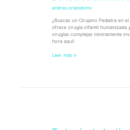
HCVM
andres.orlandomv
¿Buscas un Cirujano Pediatra en el 
ofrece cirugía infantil humanizada y
cirugías complejas mininamente inv
hora aquí!
Leer más »
Tratamiento
testículo
no