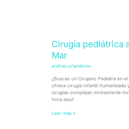
Cirugía
pediátrica
ambulatoria
Cirugía pediátrica 
en
Mar
Viña
del
andres.orlandomv
Mar
¿Buscas un Cirujano Pediatra en el 
ofrece cirugía infantil humanizada y
cirugías complejas mininamente inv
hora aquí!
Leer más »