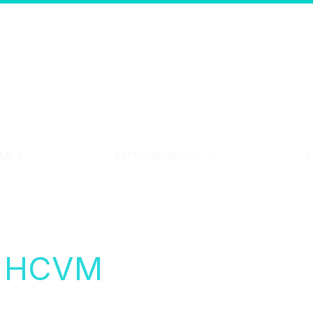
MÍ
ESPECIALIDADES
E
il HCVM