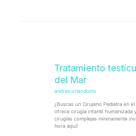
Tratamiento
testículo
no
Tratamiento testíc
descendido
del Mar
Viña
del
andres.orlandomv
Mar
¿Buscas un Cirujano Pediatra en el 
ofrece cirugía infantil humanizada y
cirugías complejas mininamente inv
hora aquí!