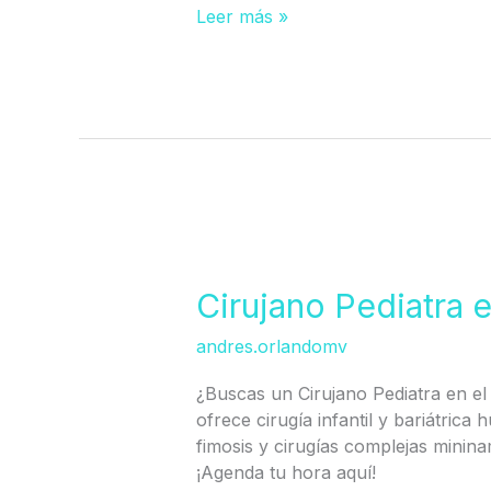
Leer más »
Cirujano
Pediatra
en
Cirujano Pediatra 
Centro
andres.orlandomv
de
Viña
¿Buscas un Cirujano Pediatra en el 
del
ofrece cirugía infantil y bariátrica
Mar
fimosis y cirugías complejas minin
¡Agenda tu hora aquí!