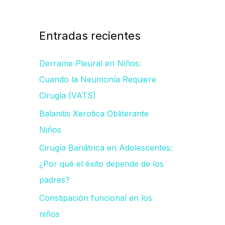
s
c
a
Entradas recientes
r
Derrame Pleural en Niños:
p
Cuando la Neumonía Requiere
o
Cirugía (VATS)
r
Balanitis Xerotica Obliterante
:
Niños
Cirugía Bariátrica en Adolescentes:
¿Por qué el éxito depende de los
padres?
Constipación funcional en los
niños