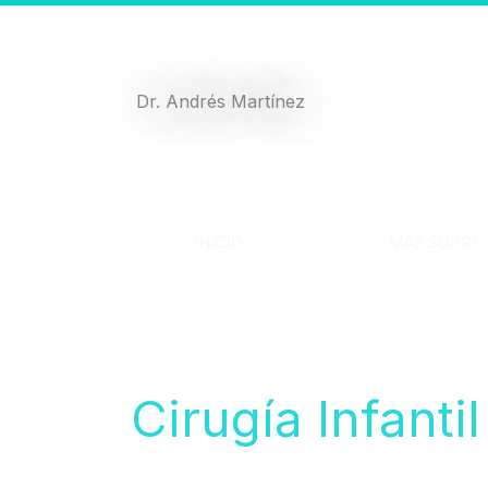
Ir
al
contenido
Dr. Andrés Martínez
INICIO
MÁS SOBRE 
Cirugía Infant