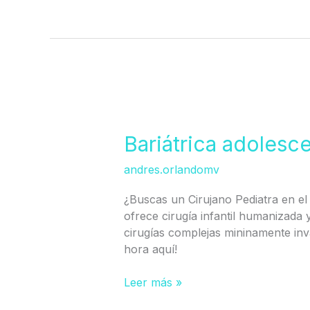
Bariátrica
adolescente
en
Bariátrica adoles
HCVM
andres.orlandomv
¿Buscas un Cirujano Pediatra en el 
ofrece cirugía infantil humanizada y
cirugías complejas mininamente inv
hora aquí!
Leer más »