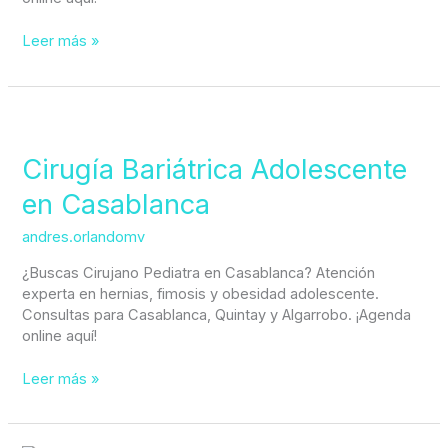
Leer más »
Cirugía
Bariátrica
Adolescente
Cirugía Bariátrica Adolescente
en
en Casablanca
Casablanca
andres.orlandomv
¿Buscas Cirujano Pediatra en Casablanca? Atención
experta en hernias, fimosis y obesidad adolescente.
Consultas para Casablanca, Quintay y Algarrobo. ¡Agenda
online aquí!
Leer más »