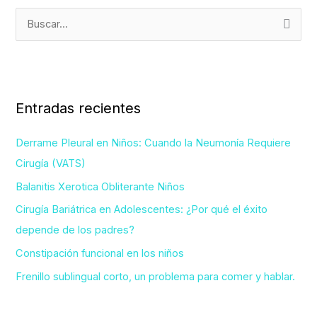
B
u
s
c
Entradas recientes
a
r
Derrame Pleural en Niños: Cuando la Neumonía Requiere
p
Cirugía (VATS)
o
Balanitis Xerotica Obliterante Niños
r
Cirugía Bariátrica en Adolescentes: ¿Por qué el éxito
:
depende de los padres?
Constipación funcional en los niños
Frenillo sublingual corto, un problema para comer y hablar.