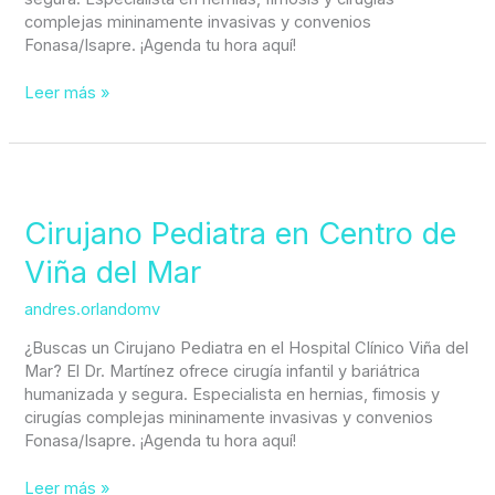
complejas mininamente invasivas y convenios
Fonasa/Isapre. ¡Agenda tu hora aquí!
Leer más »
Cirujano
Pediatra
en
Cirujano Pediatra en Centro de
Centro
Viña del Mar
de
Viña
andres.orlandomv
del
Mar
¿Buscas un Cirujano Pediatra en el Hospital Clínico Viña del
Mar? El Dr. Martínez ofrece cirugía infantil y bariátrica
humanizada y segura. Especialista en hernias, fimosis y
cirugías complejas mininamente invasivas y convenios
Fonasa/Isapre. ¡Agenda tu hora aquí!
Leer más »