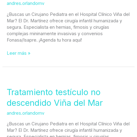
andres.orlandomv
¿Buscas un Cirujano Pediatra en el Hospital Clínico Viña del
Mar? El Dr. Martínez ofrece cirugía infantil humanizada y
segura. Especialista en hernias, fimosis y cirugías
complejas mininamente invasivas y convenios
Fonasa/Isapre. ¡Agenda tu hora aquí!
Leer más »
Tratamiento
testículo
no
Tratamiento testículo no
descendido
descendido Viña del Mar
Viña
del
andres.orlandomv
Mar
¿Buscas un Cirujano Pediatra en el Hospital Clínico Viña del
Mar? El Dr. Martínez ofrece cirugía infantil humanizada y
segura. Especialista en hernias, fimosis y cirugías