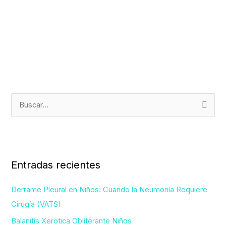
B
u
s
c
Entradas recientes
a
r
Derrame Pleural en Niños: Cuando la Neumonía Requiere
p
Cirugía (VATS)
o
Balanitis Xerotica Obliterante Niños
r