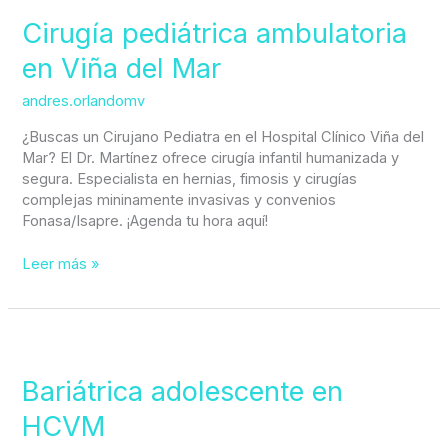
pediátrica
ambulatoria
Cirugía pediátrica ambulatoria
en
en Viña del Mar
Viña
del
andres.orlandomv
Mar
¿Buscas un Cirujano Pediatra en el Hospital Clínico Viña del
Mar? El Dr. Martínez ofrece cirugía infantil humanizada y
segura. Especialista en hernias, fimosis y cirugías
complejas mininamente invasivas y convenios
Fonasa/Isapre. ¡Agenda tu hora aquí!
Leer más »
Bariátrica
adolescente
en
Bariátrica adolescente en
HCVM
HCVM