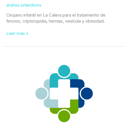
andres.orlandomv
Cirujano infantil en La Calera para el tratamiento de
fimosis, criptorquidia, hernias, vesícula y obesidad.
Leer más »
Tratamiento
integral
fimosis
en
Quilpué