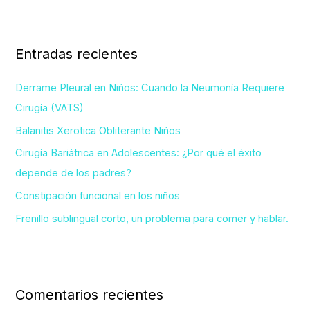
s
c
Entradas recientes
a
r
Derrame Pleural en Niños: Cuando la Neumonía Requiere
p
Cirugía (VATS)
o
Balanitis Xerotica Obliterante Niños
r
Cirugía Bariátrica en Adolescentes: ¿Por qué el éxito
:
depende de los padres?
Constipación funcional en los niños
Frenillo sublingual corto, un problema para comer y hablar.
Comentarios recientes