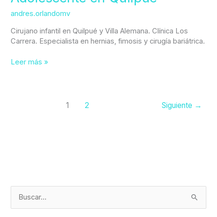
andres.orlandomv
Cirujano infantil en Quilpué y Villa Alemana. Clínica Los
Carrera. Especialista en hernias, fimosis y cirugía bariátrica.
Leer más »
1
2
Siguiente
→
B
u