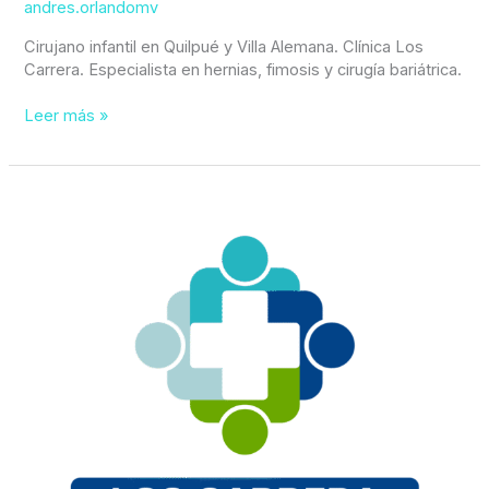
andres.orlandomv
Cirujano infantil en Quilpué y Villa Alemana. Clínica Los
Carrera. Especialista en hernias, fimosis y cirugía bariátrica.
Leer más »
Tratamiento
Hernia
inguinal
en
Quilpué