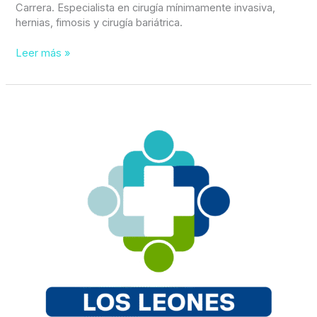
Carrera. Especialista en cirugía mínimamente invasiva,
hernias, fimosis y cirugía bariátrica.
Leer más »
Tratamiento
testículo
no
descendido
en
Calera