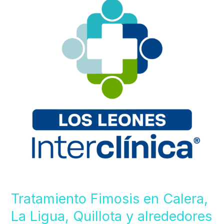
en
Calera,
La
Ligua,
Quillota
y
alrededores
Tratamiento Fimosis en Calera,
La Ligua, Quillota y alrededores