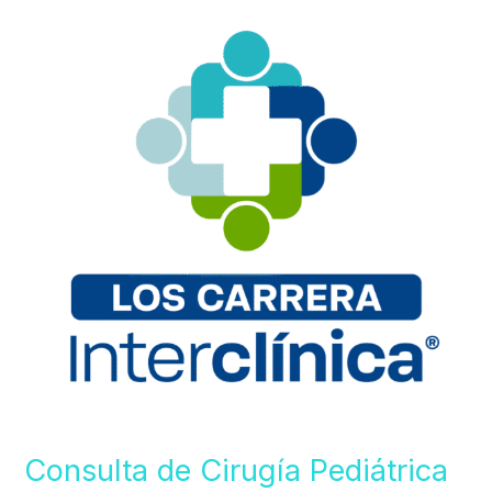
de
Cirugía
Pediátrica
en
Quilpué
(Atención
Villa
Alemana)
Consulta de Cirugía Pediátrica