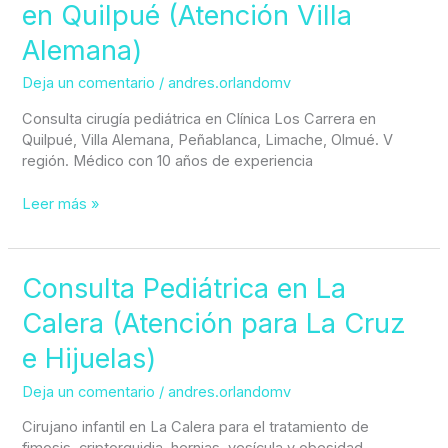
en Quilpué (Atención Villa
Alemana)
Deja un comentario
/
andres.orlandomv
Consulta cirugía pediátrica en Clínica Los Carrera en
Quilpué, Villa Alemana, Peñablanca, Limache, Olmué. V
región. Médico con 10 años de experiencia
Leer más »
Consulta
Consulta Pediátrica en La
Pediátrica
Calera (Atención para La Cruz
en
La
e Hijuelas)
Calera
(Atención
Deja un comentario
/
andres.orlandomv
para
La
Cirujano infantil en La Calera para el tratamiento de