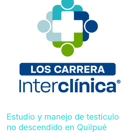
de
testículo
no
descendido
en
Quilpué
Estudio y manejo de testículo
no descendido en Quilpué