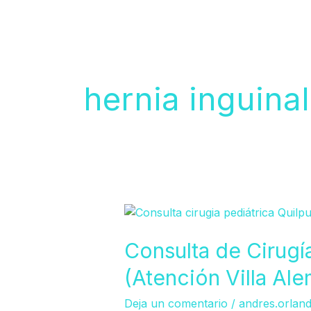
hernia inguinal
Consulta
de
Cirugía
Consulta de Cirugí
Pediátrica
(Atención Villa Al
en
Quilpué
Deja un comentario
/
andres.orlan
(Atención