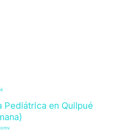
a Pediátrica en Quilpué
emana)
domv