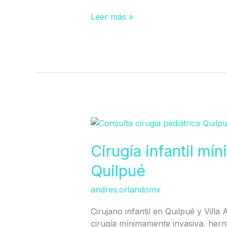
Leer más »
Cirugía
infantil
mínimamente
Cirugía infantil mí
invasiva
Quilpué
en
Quilpué
andres.orlandomv
Cirujano infantil en Quilpué y Villa
cirugía mínimamente invasiva, hernia