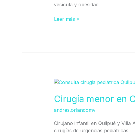
para
vesícula y obesidad.
La
Cruz
Leer más »
e
Hijuelas)
Cirugía
menor
en
Cirugía menor en C
Clínica
andres.orlandomv
Los
Carrera
Cirujano infantil en Quilpué y Villa
cirugías de urgencias pediátricas.