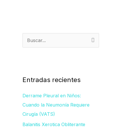
B
u
s
c
a
Entradas recientes
r
Derrame Pleural en Niños:
p
Cuando la Neumonía Requiere
o
Cirugía (VATS)
r
Balanitis Xerotica Obliterante
: