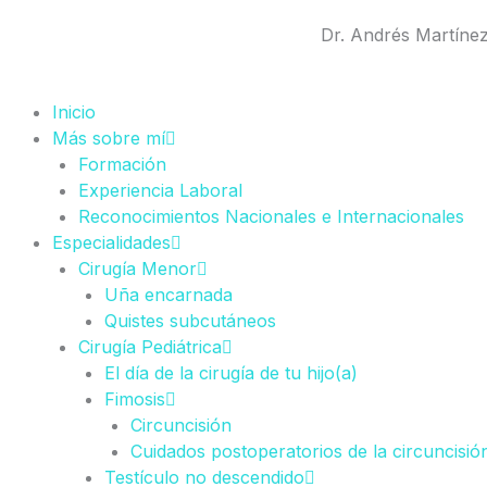
Ir
Dr. Andrés Martíne
al
contenido
Inicio
Más sobre mí
Formación
Experiencia Laboral
Reconocimientos Nacionales e Internacionales
Especialidades
Cirugía Menor
Uña encarnada
Quistes subcutáneos
Cirugía Pediátrica
El día de la cirugía de tu hijo(a)
Fimosis
Circuncisión
Cuidados postoperatorios de la circuncisió
Testículo no descendido