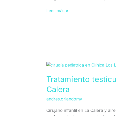
Leer más »
Tratamiento
testículo
no
Tratamiento testíc
descendido
Calera
en
Calera
andres.orlandomv
Cirujano infantil en La Calera y alr