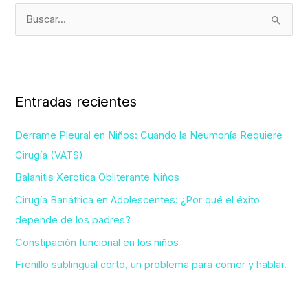
B
u
s
c
Entradas recientes
a
r
Derrame Pleural en Niños: Cuando la Neumonía Requiere
p
Cirugía (VATS)
o
Balanitis Xerotica Obliterante Niños
r
Cirugía Bariátrica en Adolescentes: ¿Por qué el éxito
:
depende de los padres?
Constipación funcional en los niños
Frenillo sublingual corto, un problema para comer y hablar.