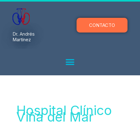
Ir
al
contenido
CONTACTO
Dr. Andrés
Martínez
Hospital Clínico
Viña del Mar