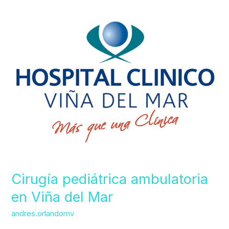
Cirugía
pediátrica
ambulatoria
en
Viña
del
Mar
Cirugía pediátrica ambulatoria
en Viña del Mar
andres.orlandomv