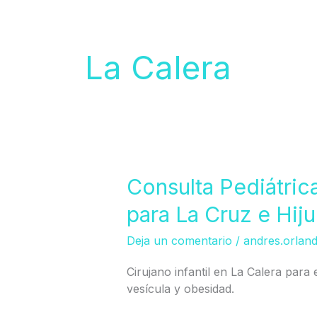
La Calera
Consulta
Consulta Pediátric
Pediátrica
para La Cruz e Hiju
en
La
Deja un comentario
/
andres.orlan
Calera
(Atención
Cirujano infantil en La Calera para e
para
vesícula y obesidad.
La