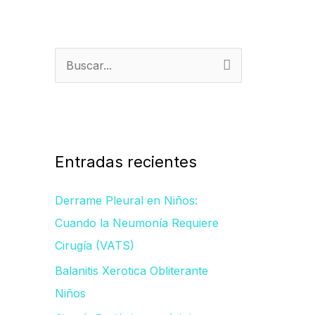
B
u
s
c
a
Entradas recientes
r
Derrame Pleural en Niños:
p
Cuando la Neumonía Requiere
o
Cirugía (VATS)
r
Balanitis Xerotica Obliterante
:
Niños