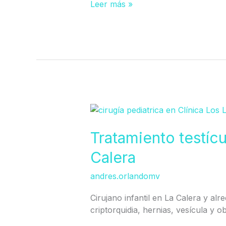
Cruz
Leer más »
e
Hijuelas)
Tratamiento
testículo
no
Tratamiento testíc
descendido
Calera
en
Calera
andres.orlandomv
Cirujano infantil en La Calera y alr
criptorquidia, hernias, vesícula y o