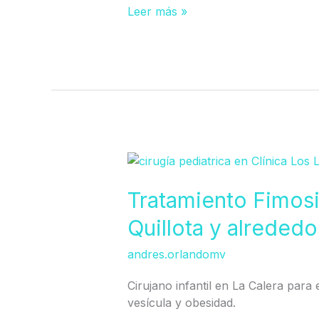
Leer más »
Tratamiento
Fimosis
en
Tratamiento Fimosi
Calera,
Quillota y alrededo
La
Ligua,
andres.orlandomv
Quillota
y
Cirujano infantil en La Calera para e
alrededores
vesícula y obesidad.