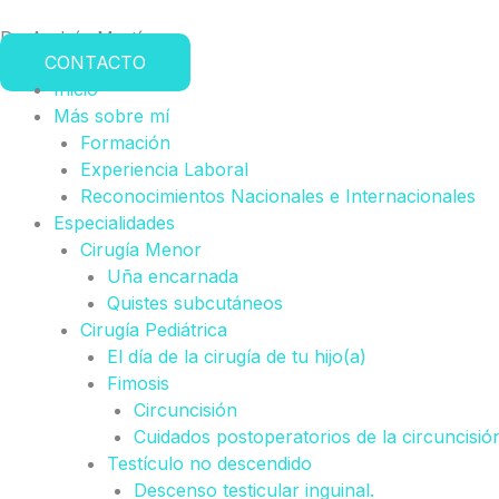
Ir
Dr. Andrés Martínez
al
CONTACTO
contenido
Inicio
Más sobre mí
Formación
Experiencia Laboral
Reconocimientos Nacionales e Internacionales
Especialidades
Cirugía Menor
Uña encarnada
Quistes subcutáneos
Cirugía Pediátrica
El día de la cirugía de tu hijo(a)
Fimosis
Circuncisión
Cuidados postoperatorios de la circuncisió
Testículo no descendido
Descenso testicular inguinal.