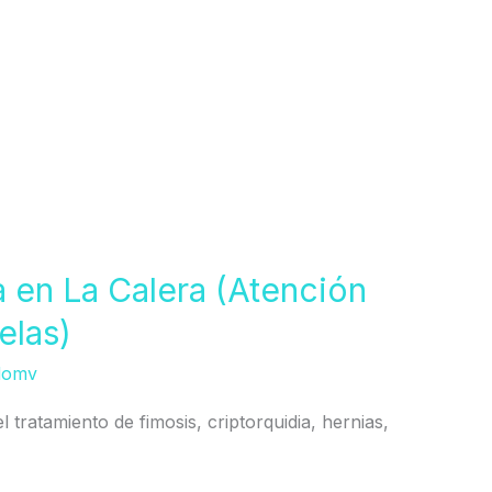
a en La Calera (Atención
elas)
domv
l tratamiento de fimosis, criptorquidia, hernias,