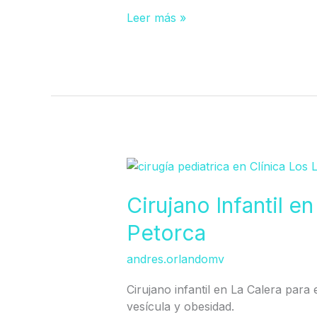
Leer más »
Cirujano
Infantil
en
Cirujano Infantil en
Provincia
Petorca
de
Quillota
andres.orlandomv
Petorca
Cirujano infantil en La Calera para e
vesícula y obesidad.