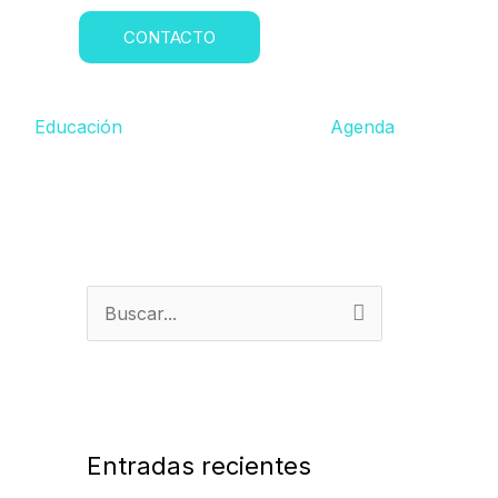
CONTACTO
Educación
Agenda
B
u
s
c
a
Entradas recientes
r