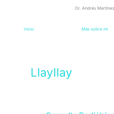
Ir
Dr. Andrés Martíne
al
contenido
Inicio
Más sobre mí
Llayllay
Consulta