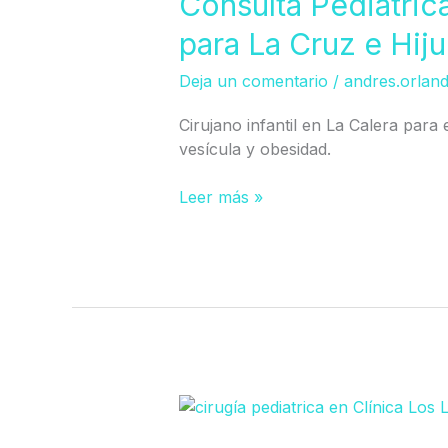
Consulta Pediátric
Pediátrica
para La Cruz e Hiju
en
La
Deja un comentario
/
andres.orlan
Calera
(Atención
Cirujano infantil en La Calera para e
para
vesícula y obesidad.
La
Cruz
Leer más »
e
Hijuelas)
Tratamiento
testículo