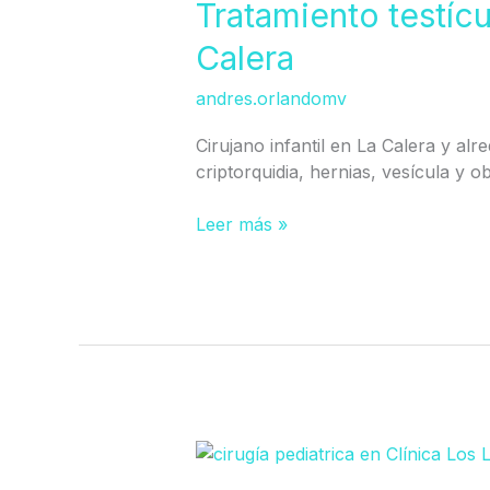
no
Tratamiento testíc
descendido
Calera
en
Calera
andres.orlandomv
Cirujano infantil en La Calera y alr
criptorquidia, hernias, vesícula y o
Leer más »
Tratamiento
Fimosis