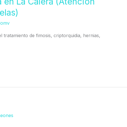
a en La Calera (Atención
elas)
domv
l tratamiento de fimosis, criptorquidia, hernias,