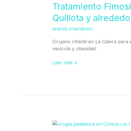
en
Tratamiento Fimosi
Calera,
Quillota y alrededo
La
Ligua,
andres.orlandomv
Quillota
y
Cirujano infantil en La Calera para e
alrededores
vesícula y obesidad.
Leer más »
Cirujano
Infantil