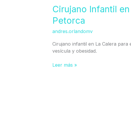
en
Cirujano Infantil en
Provincia
Petorca
de
Quillota
andres.orlandomv
Petorca
Cirujano infantil en La Calera para e
vesícula y obesidad.
Leer más »