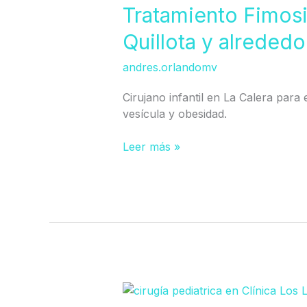
en
Tratamiento Fimosi
Calera,
Quillota y alrededo
La
Ligua,
andres.orlandomv
Quillota
y
Cirujano infantil en La Calera para e
alrededores
vesícula y obesidad.
Leer más »
Cirujano
Infantil