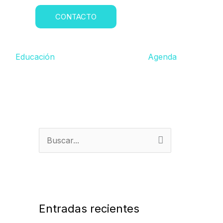
CONTACTO
Educación
Agenda
B
u
s
c
a
Entradas recientes
r