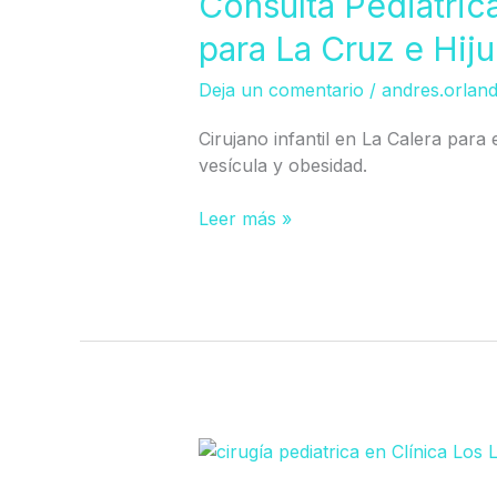
Consulta Pediátric
Pediátrica
para La Cruz e Hiju
en
La
Deja un comentario
/
andres.orlan
Calera
(Atención
Cirujano infantil en La Calera para e
para
vesícula y obesidad.
La
Cruz
Leer más »
e
Hijuelas)
Tratamiento
testículo