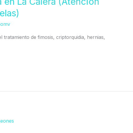
a en La Calera (Atención
elas)
domv
l tratamiento de fimosis, criptorquidia, hernias,