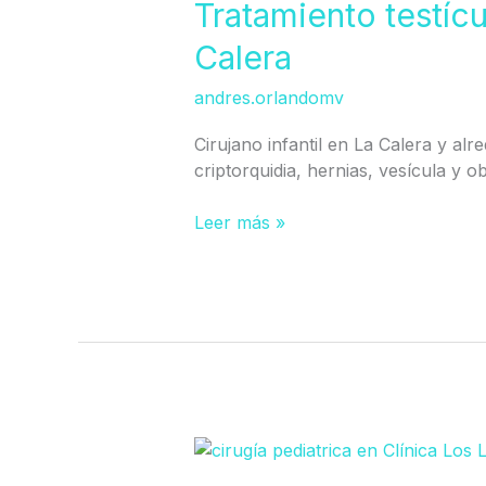
no
Tratamiento testíc
descendido
Calera
en
Calera
andres.orlandomv
Cirujano infantil en La Calera y alr
criptorquidia, hernias, vesícula y o
Leer más »
Tratamiento
Fimosis