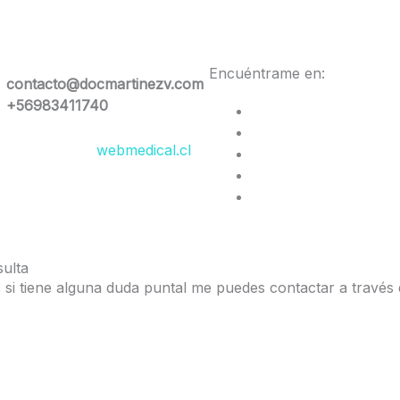
Encuéntrame en:
contacto@docmartinezv.com
+56983411740
esarrollado por
webmedical.cl
ulta
 si tiene alguna duda puntal me puedes contactar a travé