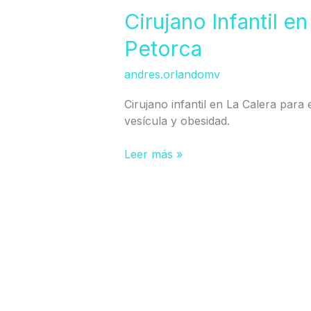
en
Cirujano Infantil en
Provincia
Petorca
de
Quillota
andres.orlandomv
Petorca
Cirujano infantil en La Calera para e
vesícula y obesidad.
Leer más »