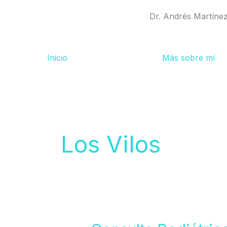
Ir
Dr. Andrés Martíne
al
contenido
Inicio
Más sobre mí
Los Vilos
Consulta