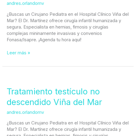
andres.orlandomv
¿Buscas un Cirujano Pediatra en el Hospital Clínico Viña del
Mar? El Dr. Martínez ofrece cirugía infantil humanizada y
segura. Especialista en hernias, fimosis y cirugías
complejas mininamente invasivas y convenios
Fonasa/Isapre. ¡Agenda tu hora aquí!
Leer más »
Tratamiento
testículo
no
Tratamiento testículo no
descendido
descendido Viña del Mar
Viña
del
andres.orlandomv
Mar
¿Buscas un Cirujano Pediatra en el Hospital Clínico Viña del
Mar? El Dr. Martínez ofrece cirugía infantil humanizada y
segura. Especialista en hernias, fimosis y cirugías