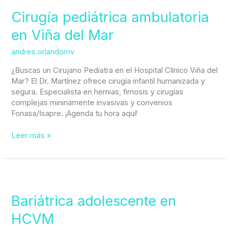
pediátrica
ambulatoria
Cirugía pediátrica ambulatoria
en
en Viña del Mar
Viña
del
andres.orlandomv
Mar
¿Buscas un Cirujano Pediatra en el Hospital Clínico Viña del
Mar? El Dr. Martínez ofrece cirugía infantil humanizada y
segura. Especialista en hernias, fimosis y cirugías
complejas mininamente invasivas y convenios
Fonasa/Isapre. ¡Agenda tu hora aquí!
Leer más »
Bariátrica
adolescente
en
Bariátrica adolescente en
HCVM
HCVM