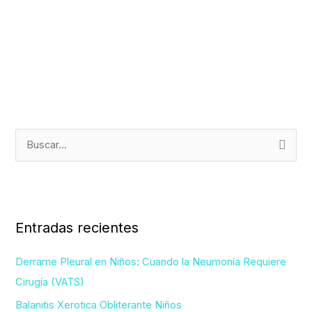
B
u
s
c
Entradas recientes
a
r
Derrame Pleural en Niños: Cuando la Neumonía Requiere
p
Cirugía (VATS)
o
Balanitis Xerotica Obliterante Niños
r