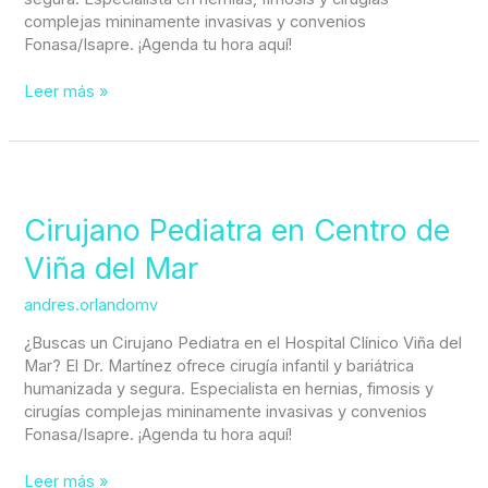
complejas mininamente invasivas y convenios
Fonasa/Isapre. ¡Agenda tu hora aquí!
Leer más »
Cirujano
Pediatra
en
Cirujano Pediatra en Centro de
Centro
Viña del Mar
de
Viña
andres.orlandomv
del
Mar
¿Buscas un Cirujano Pediatra en el Hospital Clínico Viña del
Mar? El Dr. Martínez ofrece cirugía infantil y bariátrica
humanizada y segura. Especialista en hernias, fimosis y
cirugías complejas mininamente invasivas y convenios
Fonasa/Isapre. ¡Agenda tu hora aquí!
Leer más »