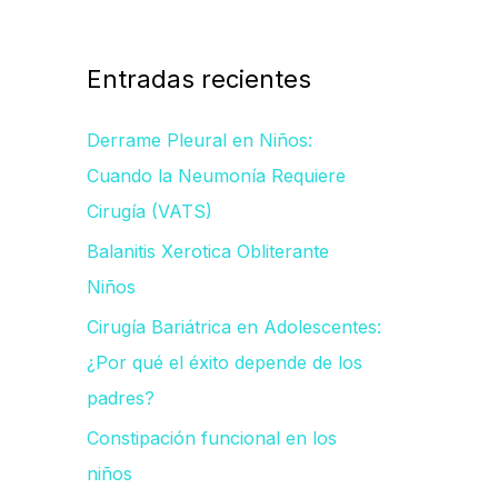
s
c
a
Entradas recientes
r
Derrame Pleural en Niños:
p
Cuando la Neumonía Requiere
o
Cirugía (VATS)
r
Balanitis Xerotica Obliterante
:
Niños
Cirugía Bariátrica en Adolescentes:
¿Por qué el éxito depende de los
padres?
Constipación funcional en los
niños