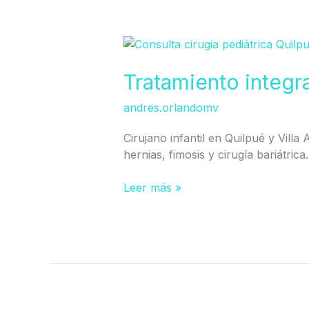
Tratamiento
integral
fimosis
Tratamiento integra
en
andres.orlandomv
Quilpué
Cirujano infantil en Quilpué y Villa
hernias, fimosis y cirugía bariátrica.
Leer más »