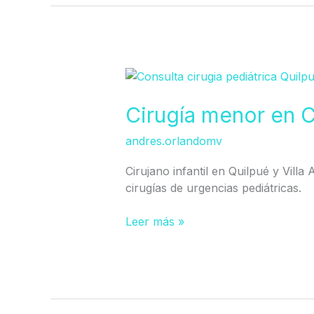
Cirugía
menor
en
Cirugía menor en C
Clínica
andres.orlandomv
Los
Carrera
Cirujano infantil en Quilpué y Villa
cirugías de urgencias pediátricas.
Leer más »