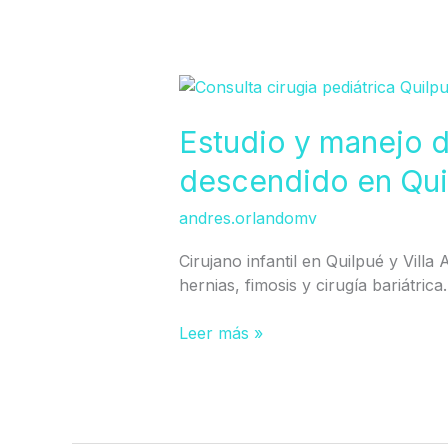
Estudio
y
manejo
Estudio y manejo d
de
descendido en Qui
testículo
no
andres.orlandomv
descendido
en
Cirujano infantil en Quilpué y Villa
Quilpué
hernias, fimosis y cirugía bariátrica.
Leer más »