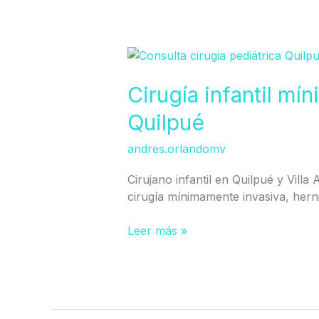
Cirugía
infantil
mínimamente
Cirugía infantil mí
invasiva
Quilpué
en
Quilpué
andres.orlandomv
Cirujano infantil en Quilpué y Villa
cirugía mínimamente invasiva, hernia
Leer más »