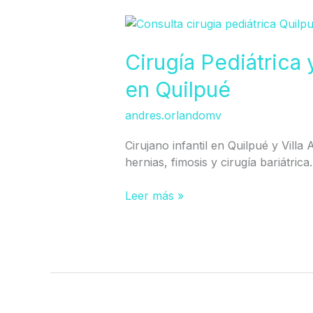
Cirugía
Pediátrica
y
Cirugía Pediátrica 
Bariátrica
en Quilpué
Adolescente
en
andres.orlandomv
Quilpué
Cirujano infantil en Quilpué y Villa
hernias, fimosis y cirugía bariátrica.
Leer más »