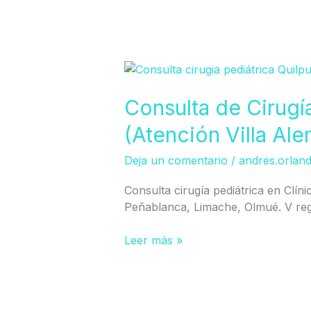
Consulta
de
Cirugía
Consulta de Cirugí
Pediátrica
(Atención Villa Al
en
Quilpué
Deja un comentario
/
andres.orlan
(Atención
Villa
Consulta cirugía pediátrica en Clín
Alemana)
Peñablanca, Limache, Olmué. V reg
Leer más »