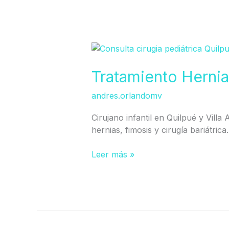
Tratamiento
Hernia
inguinal
Tratamiento Hernia
en
andres.orlandomv
Quilpué
Cirujano infantil en Quilpué y Villa
hernias, fimosis y cirugía bariátrica.
Leer más »