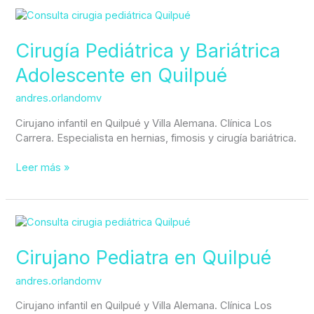
Cirugía
Pediátrica
y
Cirugía Pediátrica y Bariátrica
Bariátrica
Adolescente en Quilpué
Adolescente
en
andres.orlandomv
Quilpué
Cirujano infantil en Quilpué y Villa Alemana. Clínica Los
Carrera. Especialista en hernias, fimosis y cirugía bariátrica.
Leer más »
Cirujano
Pediatra
en
Cirujano Pediatra en Quilpué
Quilpué
andres.orlandomv
Cirujano infantil en Quilpué y Villa Alemana. Clínica Los