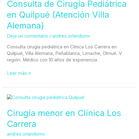
Cirugía
Consulta de Cirugía Pediátrica
Pediátrica
en Quilpué (Atención Villa
en
Quilpué
Alemana)
(Atención
Villa
Deja un comentario
/
andres.orlandomv
Alemana)
Consulta cirugía pediátrica en Clínica Los Carrera en
Quilpué, Villa Alemana, Peñablanca, Limache, Olmué. V
región. Médico con 10 años de experiencia
Leer más »
Cirugía
menor
en
Cirugía menor en Clínica Los
Clínica
Carrera
Los
Carrera
andres.orlandomv