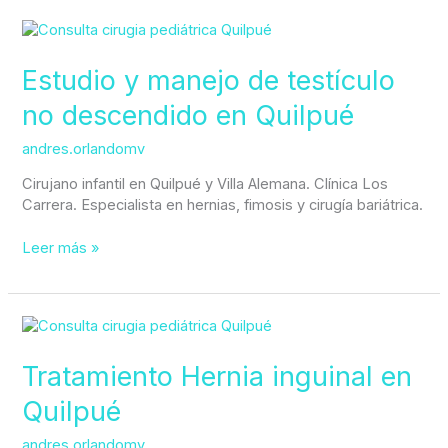
Estudio
y
manejo
Estudio y manejo de testículo
de
no descendido en Quilpué
testículo
no
andres.orlandomv
descendido
en
Cirujano infantil en Quilpué y Villa Alemana. Clínica Los
Quilpué
Carrera. Especialista en hernias, fimosis y cirugía bariátrica.
Leer más »
Tratamiento
Hernia
inguinal
Tratamiento Hernia inguinal en
en
Quilpué
Quilpué
andres.orlandomv