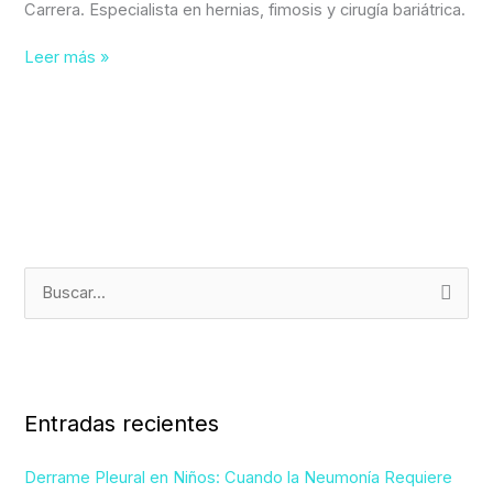
Carrera. Especialista en hernias, fimosis y cirugía bariátrica.
Leer más »
B
u
s
c
Entradas recientes
a
r
Derrame Pleural en Niños: Cuando la Neumonía Requiere
p