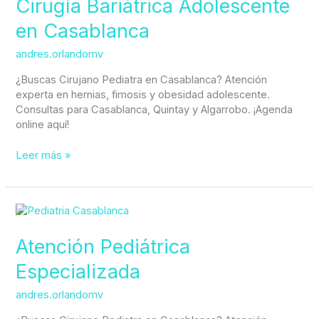
Cirugía Bariátrica Adolescente
en
en Casablanca
Casablanca
andres.orlandomv
¿Buscas Cirujano Pediatra en Casablanca? Atención
experta en hernias, fimosis y obesidad adolescente.
Consultas para Casablanca, Quintay y Algarrobo. ¡Agenda
online aquí!
Leer más »
Atención
Pediátrica
Especializada
Atención Pediátrica
Especializada
andres.orlandomv