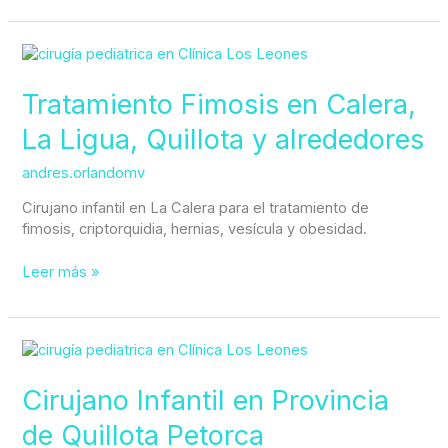
Tratamiento
Fimosis
en
Tratamiento Fimosis en Calera,
Calera,
La Ligua, Quillota y alrededores
La
Ligua,
andres.orlandomv
Quillota
y
Cirujano infantil en La Calera para el tratamiento de
alrededores
fimosis, criptorquidia, hernias, vesícula y obesidad.
Leer más »
Cirujano
Infantil
en
Cirujano Infantil en Provincia
Provincia
de Quillota Petorca
de