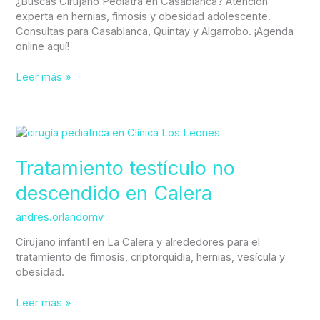
¿Buscas Cirujano Pediatra en Casablanca? Atención
experta en hernias, fimosis y obesidad adolescente.
Consultas para Casablanca, Quintay y Algarrobo. ¡Agenda
online aquí!
Leer más »
Tratamiento
testículo
no
Tratamiento testículo no
descendido
descendido en Calera
en
Calera
andres.orlandomv
Cirujano infantil en La Calera y alrededores para el
tratamiento de fimosis, criptorquidia, hernias, vesícula y
obesidad.
Leer más »