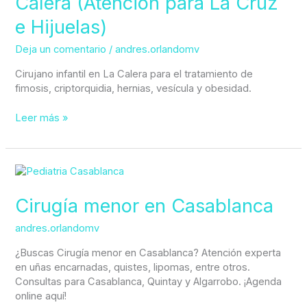
Calera (Atención para La Cruz
en
La
e Hijuelas)
Calera
(Atención
Deja un comentario
/
andres.orlandomv
para
La
Cirujano infantil en La Calera para el tratamiento de
Cruz
fimosis, criptorquidia, hernias, vesícula y obesidad.
e
Hijuelas)
Leer más »
Cirugía
menor
en
Cirugía menor en Casablanca
Casablanca
andres.orlandomv
¿Buscas Cirugía menor en Casablanca? Atención experta
en uñas encarnadas, quistes, lipomas, entre otros.
Consultas para Casablanca, Quintay y Algarrobo. ¡Agenda
online aquí!