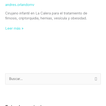
Quillota
andres.orlandomv
Petorca
Cirujano infantil en La Calera para el tratamiento de
fimosis, criptorquidia, hernias, vesícula y obesidad.
Leer más »
B
u
s
c