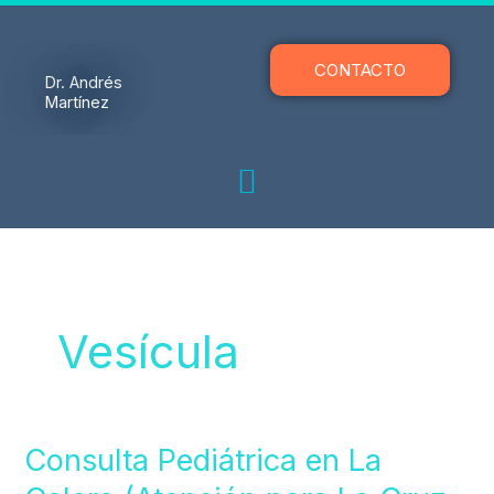
Ir
al
contenido
CONTACTO
Dr. Andrés
Martínez
Vesícula
Consulta
Consulta Pediátrica en La
Pediátrica