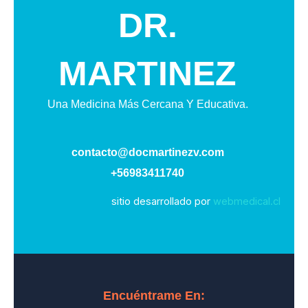
DR.
MARTINEZ
Una Medicina Más Cercana Y Educativa.
contacto@docmartinezv.com
+56983411740
sitio desarrollado por
webmedical.cl
Encuéntrame En: