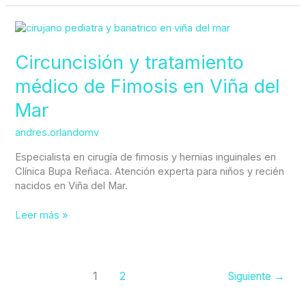
Circuncisión
y
tratamiento
Circuncisión y tratamiento
médico
médico de Fimosis en Viña del
de
Fimosis
Mar
en
Viña
andres.orlandomv
del
Mar
Especialista en cirugía de fimosis y hernias inguinales en
Clínica Bupa Reñaca. Atención experta para niños y recién
nacidos en Viña del Mar.
Leer más »
1
2
Siguiente
→