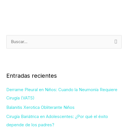
B
u
s
c
Entradas recientes
a
r
Derrame Pleural en Niños: Cuando la Neumonía Requiere
p
Cirugía (VATS)
o
Balanitis Xerotica Obliterante Niños
r
Cirugía Bariátrica en Adolescentes: ¿Por qué el éxito
:
depende de los padres?