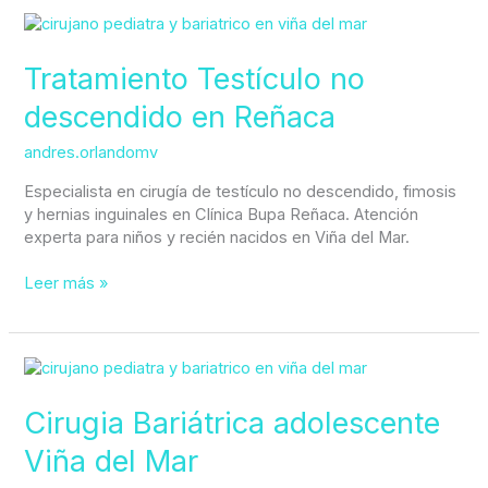
Tratamiento
Testículo
no
Tratamiento Testículo no
descendido
descendido en Reñaca
en
Reñaca
andres.orlandomv
Especialista en cirugía de testículo no descendido, fimosis
y hernias inguinales en Clínica Bupa Reñaca. Atención
experta para niños y recién nacidos en Viña del Mar.
Leer más »
Cirugia
Bariátrica
adolescente
Cirugia Bariátrica adolescente
Viña
Viña del Mar
del
Mar