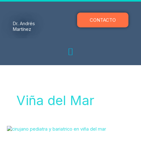
Ir
al
contenido
CONTACTO
Dr. Andrés
Martínez
Viña del Mar
Cirujano
Pediatra