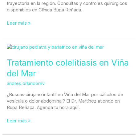
años
trayectoria en la región. Consultas y controles quirúrgicos
de
disponibles en Clínica Bupa Reñaca.
experiencia
Leer más »
Tratamiento
colelitiasis
en
Tratamiento colelitiasis en Viña
Viña
del Mar
del
Mar
andres.orlandomv
¿Buscas cirujano infantil en Viña del Mar por cálculos de
vesícula o dolor abdominal? El Dr. Martínez atiende en
Bupa Reñaca. Agenda tu hora aquí.
Leer más »