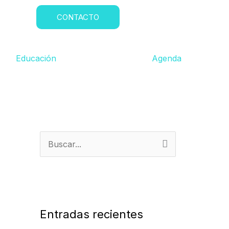
CONTACTO
Educación
Agenda
B
u
s
c
a
Entradas recientes
r