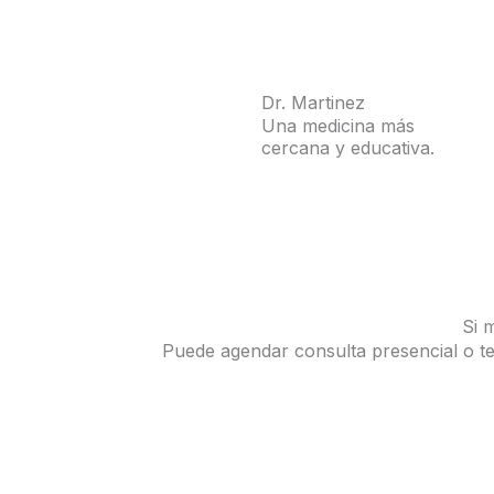
Dr. Martinez
Una medicina más
cercana y educativa.
sitio d
Si 
Puede agendar consulta presencial o t
Revisa Agenda