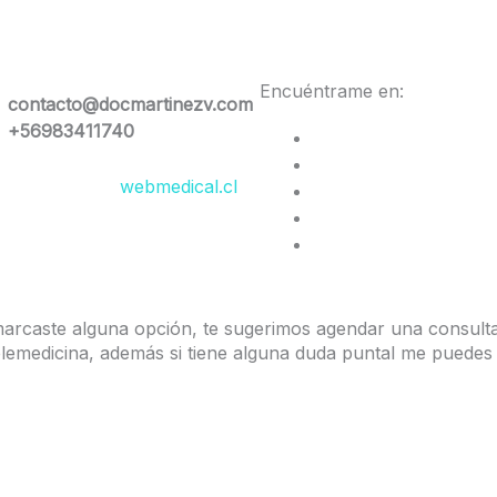
Encuéntrame en:
contacto@docmartinezv.com
+56983411740
esarrollado por
webmedical.cl
marcaste alguna opción, te sugerimos agendar una consult
elemedicina, además si tiene alguna duda puntal me puedes
Telemedicina